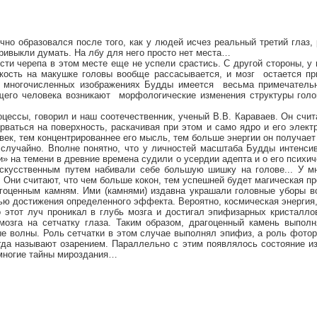
чно образовался после того, как у людей исчез реальный третий глаз,
привыкли думать. На лбу для него просто нет места…
кости черепа в этом месте еще не успели срастись. С другой стороны,
 кость на макушке головы вообще рассасывается, и мозг
остается пр
 многочисленных изображениях Будды имеется
весьма примечательн
щего человека возникают
морфологические изменения структуры голо
цессы, говорил и наш соотечественник, ученый В.В. Караваев. Он счит
рваться на поверхность, раскачивая при этом и само ядро и его элек
ек, тем концентрированнее его мысль, тем больше энергии он получает 
случайно. Вполне понятно, что у личностей масштаба Будды интенсив
и» на темени в древние времена судили о усердии адепта и о его психи
искусственным путем набивали себе большую шишку на голове... У м
. Они считают, что чем больше кокон, тем успешней будет магическая 
агоценным камням. Ими (камнями) издавна украшали головные уборы в
ью достижения определенного эффекта. Вероятно, космическая энергия,
о этот луч проникал в глубь мозга и достигал эпифизарных кристалл
мозга на сетчатку глаза. Таким образом, драгоценный камень выпол
е волны. Роль сетчатки в этом случае выполнял эпифиз, а роль фотор
огда называют озарением. Параллельно с этим появлялось состояние из
 многие тайны мироздания…