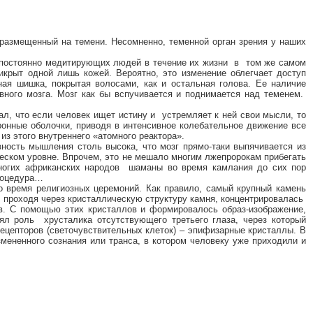
 размещенный на темени. Несомненно, теменной орган зрения у наших
 у постоянно медитирующих людей в течение их жизни
в
том же самом
икрыт одной лишь кожей. Вероятно, это изменение облегчает доступ
ая шишка, покрытая волосами, как и остальная голова. Ее наличие
вного мозга. Мозг как бы вспучивается и поднимается над теменем.
ал, что если человек ищет истину и
устремляет к ней свои мысли, то
тронные оболочки, приводя в интенсивное колебательное движение все
из этого внутреннего «атомного реактора».
ность мышления столь высока, что мозг прямо-таки выпячивается из
ческом уровне. Впрочем, это не мешало многим лжепророкам прибегать
ногих африканских народов
шаманы во время камлания до сих пор
процедура…
о время религиозных церемоний. Как правило, самый крупный камень
 проходя через кристаллическую структуру камня, концентрировалась
ов. С помощью этих кристаллов и формировалось образ-изображение,
нял роль
хрусталика отсутствующего третьего глаза, через который
ецепторов (светочувствительных клеток) – эпифизарные кристаллы. В
мененного сознания или транса, в котором человеку уже приходили и