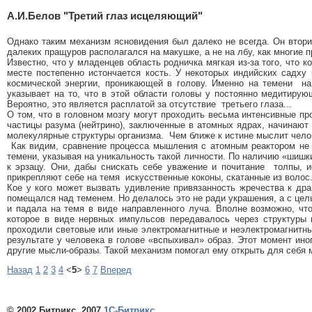
А.И.Белов "Третий глаз исцеляющий"
Однако таким механизм ясновидения был далеко не всегда. Он втори
далеких пращуров располагался на макушке, а не на лбу, как многие 
Известно, что у младенцев область родничка мягкая из-за того, что 
месте постепенно истончается кость. У некоторых индийских садху
космической энергии, проникающей в голову. Именно на темени
на
указывает на то, что в этой области головы у постоянно медитирую
Вероятно, это является расплатой за отсутствие
третьего глаза...
О том, что в головном мозгу могут проходить весьма интенсивные про
частицы разума (нейтрино), заключенные в атомных ядрах, начинают 
молекулярные структуры организма.
Чем ближе к истине мыслит челов
Как видим, сравнение процесса мышления с атомным реактором не 
темени, указывая на уникальность такой личности. По наличию «шишк
к эрзацу. Они, дабы снискать себе уважение и почитание
толпы, 
прикрепляют себе на темя
искусственные коконы, скатанные из волос
Кое у кого может вызвать удивление привязанность жречества к др
помещался над теменем. Но делалось это не ради украшения, а с цел
и падала на темя в виде направленного луча. Вполне возможно, чт
которое в виде нервных импульсов передавалось через структуры 
проходили световые или иные электромагнитные и неэлектромагнитны
результате у человека в голове «вспыхивал» образ. Этот момент ин
другие мысли-образы. Такой механизм помогал ему открыть для себя
Назад
1
2
3
4
<
5
>
6
7
Вперед
© 2002 Битрикс, 2007
1С-Битрикс