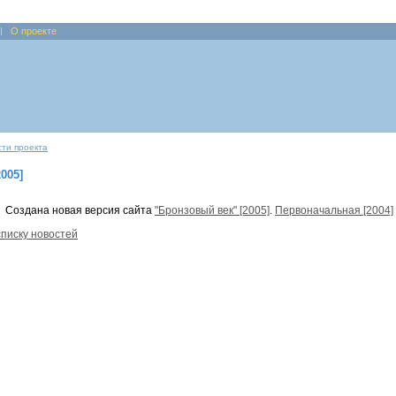
О проекте
ти проекта
005]
5
Создана новая версия сайта
"Бронзовый век" [2005]
.
Первоначальная [2004]
списку новостей