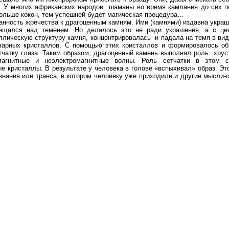
. У многих африканских народов
шаманы во время камлания до сих п
 больше кокон, тем успешней будет магическая процедура…
занность жречества к драгоценным камням. Ими (камнями) издавна укра
ещался над теменем. Но делалось это не ради украшения, а с це
аллическую структуру камня, концентрировалась
и падала на темя в ви
изарных кристаллов. С помощью этих кристаллов и формировалось об
тчатку глаза. Таким образом, драгоценный камень выполнял роль
хрус
магнитные и неэлектромагнитные волны. Роль сетчатки в этом 
ые кристаллы. В результате у человека в голове «вспыхивал» образ. Э
знания или транса, в котором человеку уже приходили и другие мысли-