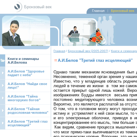
Бронзовый век
Главная
Бронзовый век
Главная
/
Бронзовый век [2005-2007]
/
Книги и семинар
Книги и семинары
А.И.Белов "Третий глаз исцеляющий"
А.И.Белова
А.И.Белов "Здоровье
Однако таким механизм ясновидения был д
падает с неба"
Несомненно, теменной орган зрения у наших
Известно, что у младенцев область роднич
А.И.Белов "Найди свое
людей в течение их жизни
в
том же самом
лицо!"
остается прикрыт одной лишь кожей. Веро
изображениях Будды имеется
весьма при
А.И.Белов "Тайна
постоянно медитирующего человека возн
многоруких богов"
Вероятно, это является расплатой за отсут
О том, что в головном мозгу могут проход
А.И.Белов "Тайная
родословная человека"
истину и
устремляет к ней свои мысли, то 
и его электронные оболочки, приводя в 
А.И.Белов "Третий глаз
концентрированнее его мысль, тем больше э
исцеляющий"
Как видим, сравнение процесса мышления 
что мозг прямо-таки выпячивается из темен
его психическом уровне. Впрочем, это не 