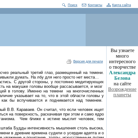
Поиск
Контакты
Карта сайта
Вы узнаете
много
интересного
Версия для печати
о творчестве
Александра
исчез реальный третий глаз, размещенный на темени.
ривыкли думать. На лбу для него просто нет места…
Белова
растись. С другой стороны, у постоянно медитирующих
на сайте
сть на макушке головы вообще рассасывается, и мозг
Возрождение
щей в голову. Именно на темени
на многочисленных
планеты
личие указывает на то, что в этой области головы у
г как бы вспучивается и поднимается над теменем.
ный В.В. Караваев. Он считал, что если человек ищет
ться на поверхность, раскачивая при этом и само ядро
ганизма.
Чем ближе к истине мыслит человек, тем
асштаба Будды интенсивность мышления столь высока,
емени в древние времена судили о усердии адепта и о
бе уважение и почитание
толпы, искусственным путем