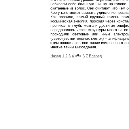
набивали себе большую шишку на голове..
скатанные из волос. Они считают, что чем
Кое у кого может вызвать удивление привя
Как правило, самый крупный камень пом
космическая энергия, проходя через крист
проникал в глубь мозга и достигал эпиф
передавалось через структуры мозга на се
проходили световые или иные электро
(светочувствительных клеток) – эпифизарн
этим появлялось состояние измененного со
многие тайны мироздания…
Назад
1
2
3
4
<
5
>
6
7
Вперед