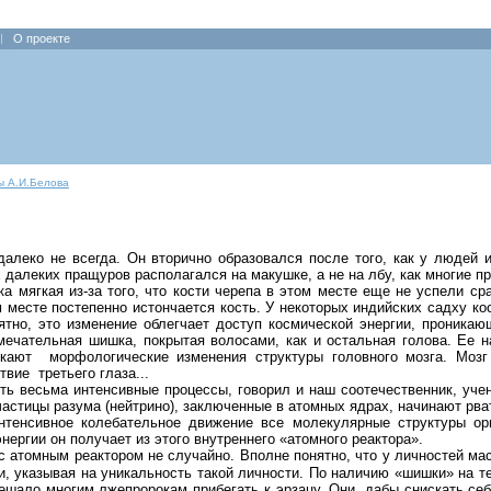
О проекте
ы А.И.Белова
алеко не всегда. Он вторично образовался после того, как у людей 
 далеких пращуров располагался на макушке, а не на лбу, как многие п
ка мягкая из-за того, что кости черепа в этом месте еще не успели с
 месте постепенно истончается кость. У некоторых индийских садху ко
ятно, это изменение облегчает доступ космической энергии, проникаю
мечательная шишка, покрытая волосами, как и остальная голова. Ее на
икают
морфологические изменения структуры головного мозга. Моз
ствие
третьего глаза...
ить весьма интенсивные процессы, говорил и наш соотечественник, уче
частицы разума (нейтрино), заключенные в атомных ядрах, начинают рва
интенсивное колебательное движение все молекулярные структуры ор
нергии он получает из этого внутреннего «атомного реактора».
с атомным реактором не случайно. Вполне понятно, что у личностей м
и, указывая на уникальность такой личности. По наличию «шишки» на т
мешало многим лжепророкам прибегать к эрзацу. Они, дабы снискать се