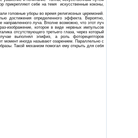
ор прикрепляют себе на темя
искусственные коконы,
шали головные уборы во время религиозных церемоний.
лью достижения определенного эффекта. Вероятно,
де направленного луча. Вполне возможно, что этот луч
раз-изображение, которое в виде нервных импульсов
талика отсутствующего третьего глаза, через который
случае выполнял эпифиз, а роль фоторецепторов
тот момент иногда называют озарением. Параллельно с
образы. Такой механизм помогал ему открыть для себя