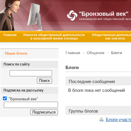
"Бронзовый век"
некоммерческий общественный про
Главная
Новости общественной деятельности
Общественная деятель
в культурной жизни столицы
как она есть
Главная
Общение
Блоги
Наши блоги
Поиск по сайту
Блоги
Последние сообщения
В блоге пока нет сообщений
Подписка на рассылку
"Бронзовый век"
Группы блогов
Блоги участ