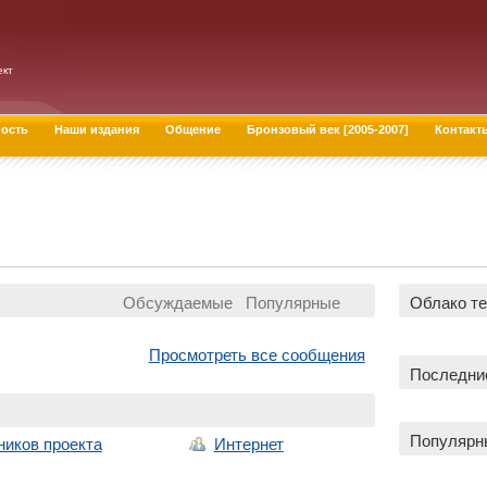
ект
ность
Наши издания
Общение
Бронзовый век [2005-2007]
Контакт
Облако те
Обсуждаемые
Популярные
Просмотреть все сообщения
Последни
Популярн
ников проекта
Интернет