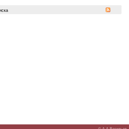
иска
© А.А.Васильев