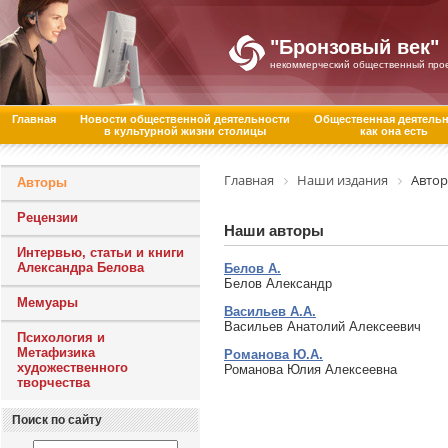
"Бронзовый век"
некоммерческий общественный про
Главная
Новости общественной деятельности
Общественная деятель
в культурной жизни столицы
как она есть
Главная
Наши издания
Авто
Авторы
Рецензии
Наши авторы
Интервью, статьи и книги
Александра Белова
Белов А.
Белов Александр
Мемуары
Васильев А.А.
Васильев Анатолий Алексеевич
Психология и
Метафизика
Романова Ю.А.
художественного
Романова Юлия Алексеевна
творчества
Поиск по сайту