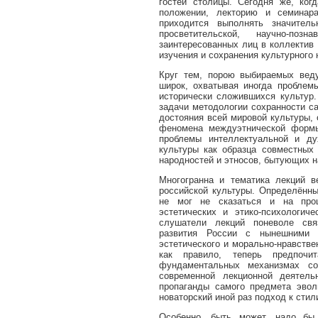
гостей столицы. Сегодня же, ко
положении, лекторию и семинара
приходится выполнять значител
просветительской, научно-по
заинтересованных лиц в коллектив
изучения и сохранения культурного
Круг тем, порою выбираемых вед
широк, охватывая иногда пробле
исторически сложившихся культур.
задачи методологии сохранности са
достояния всей мировой культуры, 
феномена междуэтнической формы
проблемы интеллектуальной и ду
культуры как образца совместных
народностей и этносов, бытующих н
Многогранна и тематика лекций в
российской культуры. Определённы
не мог не сказаться и на проц
эстетических и этико-психологич
слушатели лекций поневоле свя
развития России с нынешними 
эстетического и морально-нравств
как правило, теперь предпочи
фундаментальных механизмах с
современной лекционной деятель
пропаганды самого предмета эвол
новаторский иной раз подход к стил
Особенно, быть может, надо бы