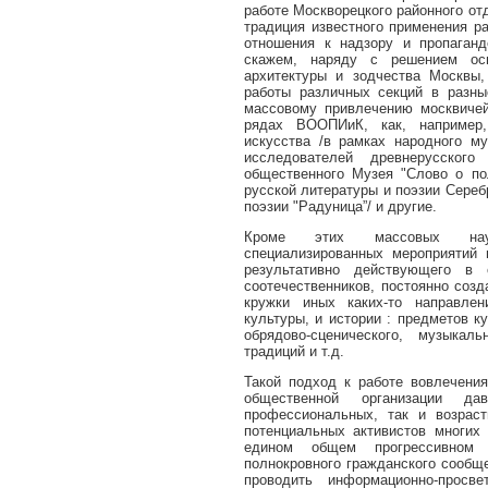
работе Москворецкого районного о
традиция известного применения р
отношения к надзору и пропаганд
скажем, наряду с решением ос
архитектуры и зодчества Москвы,
работы различных секций в разн
массовому привлечению москвичей
рядах ВООПИиК, как, например,
искусства /в рамках народного му
исследователей древнерусског
общественного Музея "Слово о по
русской литературы и поэзии Сереб
поэзии "Радуница”/ и другие.
Кроме этих массовых научно
специализированных мероприятий
результативно действующего в 
соотечественников, постоянно соз
кружки иных каких-то направлен
культуры, и истории : предметов к
обрядово-сценического, музыкал
традиций и т.д.
Такой подход к работе вовлечени
общественной организации да
профессиональных, так и возрас
потенциальных активистов многи
едином общем прогрессивном 
полнокровного гражданского сообще
проводить информационно-просве