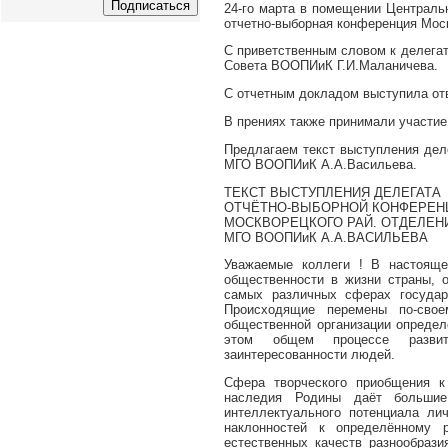
24-го марта в помещении Центральн
отчетно-выборная конференция Мос
С приветственным словом к делега
Совета ВООПИиК Г.И.Маланичева.
С отчетным докладом выступила от
В прениях также принимали участие
Предлагаем текст выступления дел
МГО ВООПИиК А.А.Васильева.
ТЕКСТ ВЫСТУПЛЕНИЯ ДЕЛЕГАТА
ОТЧЁТНО-ВЫБОРНОЙ КОНФЕРЕН
МОСКВОРЕЦКОГО РАЙ. ОТДЕЛЕН
МГО ВООПИиК А.А.ВАСИЛЬЕВА
Уважаемые коллеги ! В настоящ
общественности в жизни страны, о
самых различных сферах государс
Происходящие перемены по-свое
общественной организации определ
этом общем процессе развити
заинтересованности людей.
Сфера творческого приобщения к 
наследия Родины даёт большие
интеллектуального потенциала ли
наклонностей к определённому 
естественных качеств разнообрази