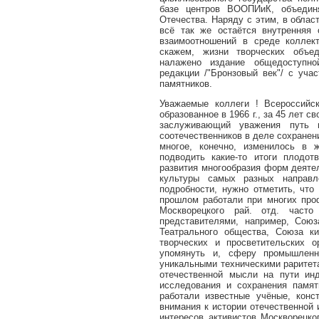
базе центров ВООПИиК, объединя
Отечества. Наряду с этим, в обла
всё так же остаётся внутренняя 
взаимоотношений в среде коллек
скажем, жизни творческих объед
налажено издание общедоступно
редакции /"Бронзовый век"/ с уча
памятников.
Уважаемые коллеги ! Всероссийс
образованное в 1966 г., за 45 лет 
заслуживающий уважения путь 
соотечественников в деле сохранен
многое, конечно, изменилось в 
подводить какие-то итоги плодот
развития многообразия форм деяте
культуры самых разных направл
подробности, нужно отметить, что
прошлом работали при многих про
Москворецкого рай. отд. част
представителями, например, Союз
Театрального общества, Союза ки
творческих и просветительских 
упомянуть и, сферу промышленно
уникальными техническими раритет
отечественной мысли на пути инд
исследования и сохранения памя
работали известные учёные, конс
внимания к истории отечественной
интересов активистов Москворецко