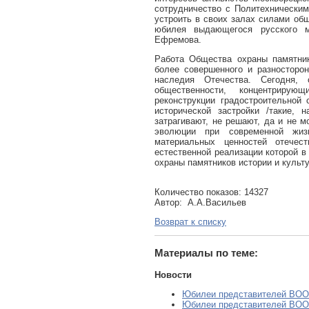
сотрудничество с Политехническим
устроить в своих залах силами об
юбилея выдающегося русского м
Ефремова.
Работа Общества охраны памятник
более совершенного и разносторон
наследия Отечества. Сегодня,
общественности, концентриру
реконструкции градостроительной
исторической застройки /такие, 
затрагивают, не решают, да и не м
эволюции при современной жиз
материальных ценностей отечес
естественной реализации которой 
охраны памятников истории и культ
Количество показов: 14327
Автор: А.А.Васильев
Возврат к списку
Материалы по теме:
Новости
Юбилеи представителей ВО
Юбилеи представителей ВО