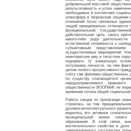
добровольной массовой общественн
результативность и успех намеченн
необходимых в коллективе социаль
атмосфера в творческом общении и
отношений тесно связанных едино
людей принципиально отличается 
функциональной /государственн
действительная цель такого при
какого-либо рода деятельности
естественной потребности к свобо
субъективным представлениям 
осуществляемых мероприятий. Чле
неинтересное ему и тягостное пору
подорвать ту уникальную основ
энтузиазма личности, на чём фак
целом любого прогрессивного гражд
счёту сам феномен общественных д
по существу слагающегося орган
народоуправляемого правового
общественности ВООПИиК не вправе
временем потока общей социальной
Работа секции по пропаганде зна
строилась на том принципиально
духовно-интеллектуального развити
виделось его активное сознательн
муниципальной жизни своего р
образования. В этой связи, ана
воспитательного свойства в деле
цивилизованного государства по