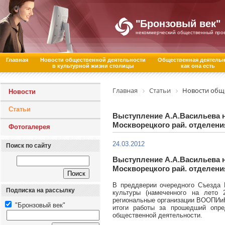
"Бронзовый век"
некоммерческий общественный про
Главная
Новости общественной деятельности
Общественная деятель
в культурной жизни столицы
как она есть
Главная
Статьи
Новости общ
Новости
Статьи
Выступление А.А.Васильева 
Москворецкого рай. отделе
Фотогалерея
24.03.2012
Поиск по сайту
Выступление А.А.Васильева 
Москворецкого рай. отделе
В преддверии очередного Съезда 
Подписка на рассылку
культуры (намеченного на лето 
региональные организации ВООПИиК
"Бронзовый век"
итоги работы за прошедший опр
общественной деятельности.