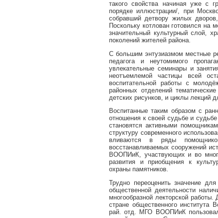
такого свойства начиная уже с 
порядке иллюстрации/, при Москво
собравший детвору жилых дворов,
Поскольку котлован готовился на м
значительный культурный слой, х
поколений жителей района.
С большим энтузиазмом местные ре
педагога и неутомимого пропага
увлекательные семинары и заняти
неотъемлемой частицы всей ост
воспитательной работы с молодё
районных отделений тематические 
детских рисунков, и циклы лекций дл
Воспитанные таким образом с ранн
отношения к своей судьбе и судьб
становятся активными помощникам
структуру современного использова
вливаются в ряды помощников
восстанавливаемых сооружений исто
ВООПИиК, участвующих и во многи
развития и приобщения к культу
охраны памятников.
Трудно переоценить значение для
общественной деятельности налич
многообразной лекторской работы. 
стране общественного института В
рай. отд. МГО ВООПИиК пользова