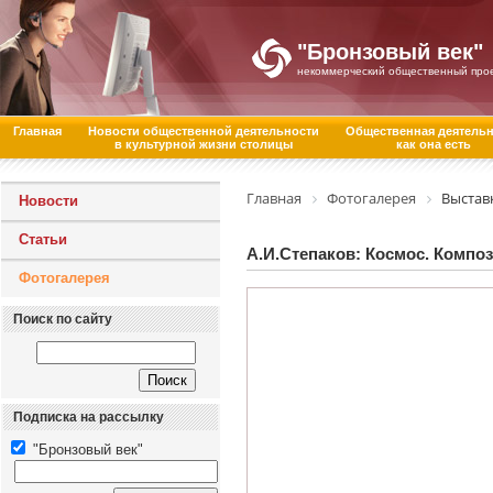
"Бронзовый век"
некоммерческий общественный про
Главная
Новости общественной деятельности
Общественная деятель
в культурной жизни столицы
как она есть
Главная
Фотогалерея
Выстав
Новости
Статьи
А.И.Степаков: Космос. Композ
Фотогалерея
Поиск по сайту
Подписка на рассылку
"Бронзовый век"