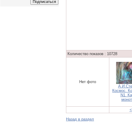
Количество показов : 10728
Нет фото
А.И.Сте
Космос. К
N1. Ка
монот
<
Назад в раздел