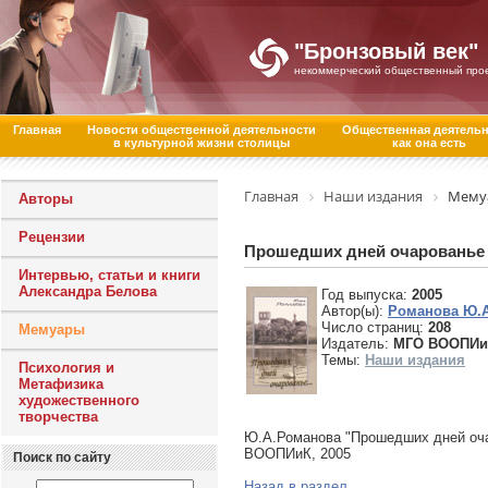
"Бронзовый век"
некоммерческий общественный про
Главная
Новости общественной деятельности
Общественная деятель
в культурной жизни столицы
как она есть
Главная
Наши издания
Мему
Авторы
Рецензии
Прошедших дней очарованье
Интервью, статьи и книги
Александра Белова
Год выпуска:
2005
Автор(ы):
Романова Ю.А
Число страниц:
208
Мемуары
Издатель:
МГО ВООПИи
Темы:
Наши издания
Психология и
Метафизика
художественного
творчества
Ю.А.Романова "Прошедших дней оча
ВООПИиК, 2005
Поиск по сайту
Назад в раздел