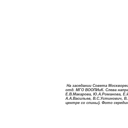
На заседании Совета Москворец
отд. МГО ВООПИиК. Слева напра
Е.В.Макарова, Ю.А.Романова, Е.
А.А.Васильев, В.С.Устинович, В
центре со спины). Фото середин