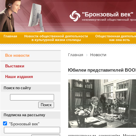
"Бронзовый век"
некоммерческий общественный про
Главная
Новости общественной деятельности
Общественная деятель
в культурной жизни столицы
как она есть
Главная
Новости
Все новости
Выставки
Юбилеи представителей ВО
Наши издания
Поиск по сайту
Подписка на рассылку
"Бронзовый век"
ответственным секретарём Москв